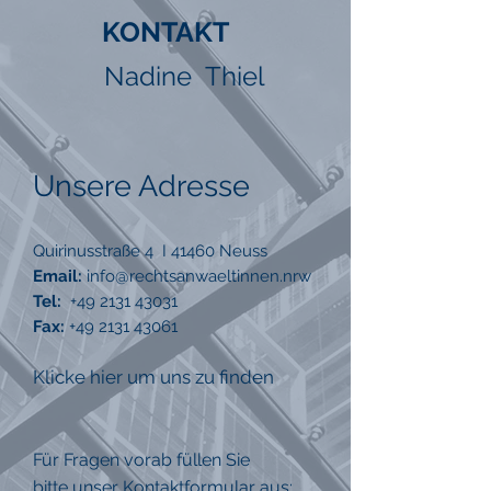
KONTAKT
Nadine Thiel
Unsere Adresse
Quirinusstraße 4 I 41460 Neuss
Email:
info@rechtsanwaeltinnen.nrw
Tel:
+49 2131 43031
Fax:
+49 2131 43061
Klicke hier um uns zu finden
Für Fragen vorab füllen Sie
bitte unser Kontaktformular aus: