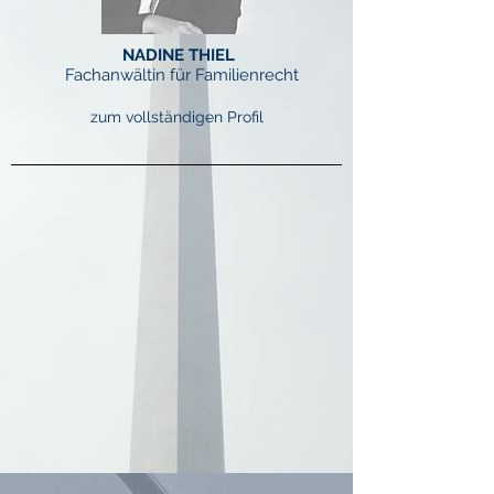
NADINE THIEL
Fachanwältin für Familienrecht
zum vollständigen Profil